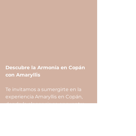
Descubre la Armonía en Copán 
con Amaryllis
Te invitamos a sumergirte en la 
experiencia Amaryllis en Copán, 
donde la elegancia se encuentra 
con la rica historia de esta tierra. En 
cada servicio, celebramos la 
autenticidad y la belleza que 
refleja la esencia misma de Copán. 