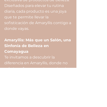
Diseñados para elevar tu rutina 
diaria, cada producto es una joya 
que te permite llevar la 
sofisticación de Amaryllis contigo a 
donde vayas.
Amaryllis: Más que un Salón, una 
Sinfonía de Belleza en 
Comayagua
Te invitamos a descubrir la 
diferencia en Amaryllis, donde no 
solo transformamos tu apariencia, 
sino que creamos una sinfonía de 
belleza que resuena en cada 
rincón de Comayagua. ¡Prepárate 
para una experiencia única que 
celebra la elegancia, la 
autenticidad y tu belleza 